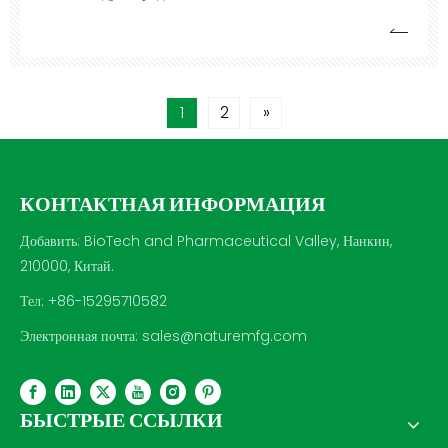
предприятие, специализирующееся на экстракции
натуральных растительных активных ингредиентов и
применении продуктов из растительных экстрактов.
Основатель, доктор Чжун, окончил Нанкинский
1
2
»
университет китайской медицины и имеет солидное
академическое образование.
КОНТАКТНАЯ ИНФОРМАЦИЯ
Добавить: BioTech and Pharmaceutical Valley, Нанкин,
210000, Китай.
Тел: +86-15295710582
Электронная почта:
sales@naturemfg.com
БЫСТРЫЕ ССЫЛКИ