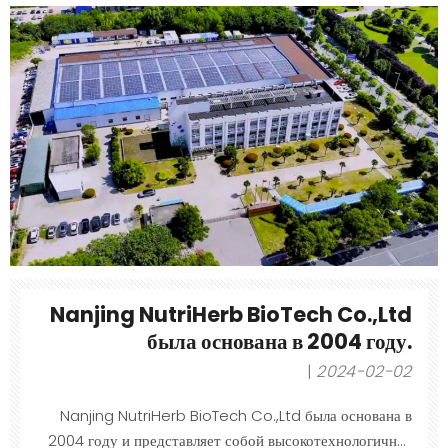
Основатель, доктор Чжун, окончил Нанкинский
университет китайской медицины и имеет солидное
академическое образование.
Nanjing NutriHerb BioTech Co.,Ltd
была основана в 2004 году.
2024-02-02
Nanjing NutriHerb BioTech Co.,Ltd была основана в
2004 году и представляет собой высокотехнологичное